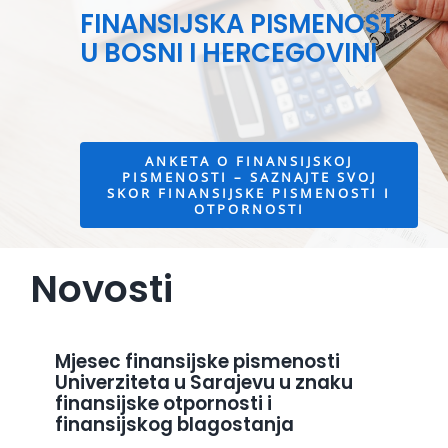
Interaktivne ankete
FINANSIJSKA PISMENOST
U BOSNI I HERCEGOVINI
Video
Novosti
ANKETA O FINANSIJSKOJ
PISMENOSTI – SAZNAJTE SVOJ
SKOR FINANSIJSKE PISMENOSTI I
OTPORNOSTI
Novosti
Mjesec finansijske pismenosti
Univerziteta u Sarajevu u znaku
finansijske otpornosti i
finansijskog blagostanja