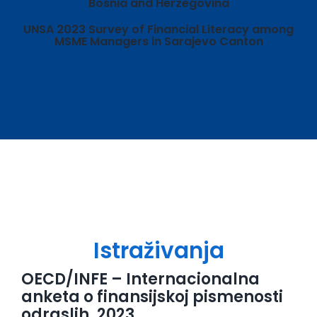
Bosnia and Herzegovina
UNSA 2023 Survey of Financial Literacy among
MSME Managers in Sarajevo Canton
Istraživanja
OECD/INFE – Internacionalna
anketa o finansijskoj pismenosti
odraslih, 2023