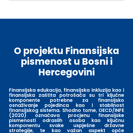
O projektu Finansijska
pismenost u Bosni i
Hercegovini
Finansijska edukacija, finansijska inkluzija kao i
finansijska zaštita potrošača su tri ključne
komponente potrebne za finansijsko
osnaživanje pojedinca kao i stabilnost
finansijskog sistema. Shodno tome, OECD/INFE
(2020) označava procjenu finansijske
pismenosti odraslih osoba kao ključnu
komponentu svake uspješne državne
strategije, te kao važan aspekt opće