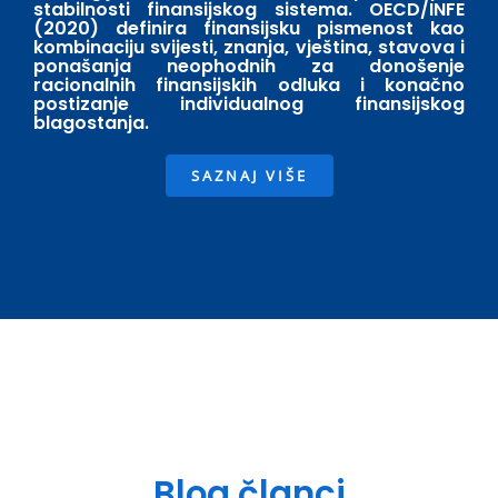
stabilnosti finansijskog sistema. OECD/INFE
(2020) definira finansijsku pismenost kao
kombinaciju svijesti, znanja, vještina, stavova i
ponašanja neophodnih za donošenje
racionalnih finansijskih odluka i konačno
postizanje individualnog finansijskog
blagostanja.
SAZNAJ VIŠE
Blog članci