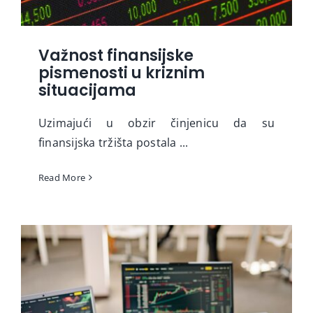
Važnost finansijske
pismenosti u kriznim
situacijama
Uzimajući u obzir činjenicu da su
finansijska tržišta postala ...
Read More