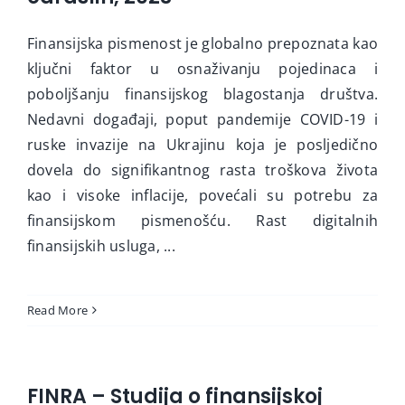
Finansijska pismenost je globalno prepoznata kao
ključni faktor u osnaživanju pojedinaca i
poboljšanju finansijskog blagostanja društva.
Nedavni događaji, poput pandemije COVID-19 i
ruske invazije na Ukrajinu koja je posljedično
dovela do signifikantnog rasta troškova života
kao i visoke inflacije, povećali su potrebu za
finansijskom pismenošću. Rast digitalnih
finansijskih usluga, ...
Read More
FINRA – Studija o finansijskoj