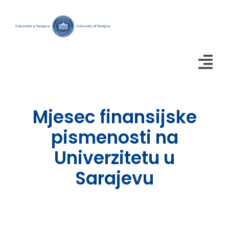
Skip
to
content
Tog
Nav
Početna
Mjesec finansijske
O projektu
pismenosti na
Univerzitetu u
Blog članci
Sarajevu
Studije
Istraživanja u BiH