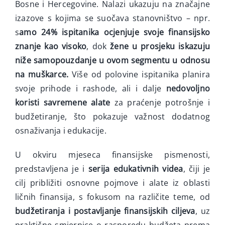
Bosne i Hercegovine. Nalazi ukazuju na značajne
izazove s kojima se suočava stanovništvo – npr.
s
amo 24% ispitanika ocjenjuje svoje finansijsko
znanje kao visoko
, dok
žene u prosjeku iskazuju
niže samopouzdanje u ovom segmentu u odnosu
na muškarce.
Više od polovine ispitanika planira
svoje prihode i rashode, ali i dalje
nedovoljno
koristi savremene alate
za praćenje potrošnje i
budžetiranje, što pokazuje važnost dodatnog
osnaživanja i edukacije.
U okviru mjeseca finansijske pismenosti,
predstavljena je i
serija edukativnih videa
, čiji je
cilj približiti osnovne pojmove i alate iz oblasti
ličnih finansija, s fokusom na različite teme, od
budžetiranja i postavljanje finansijskih ciljeva
, uz