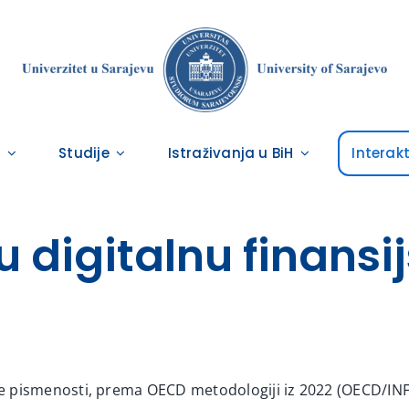
i
Studije
Istraživanja u BiH
Interak
ju digitalnu finans
ske pismenosti, prema OECD metodologiji iz 2022 (OECD/INFE