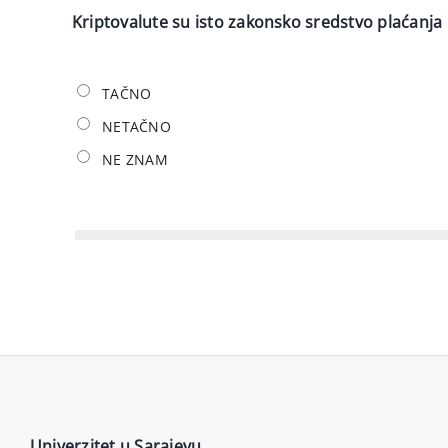
Kriptovalute su isto zakonsko sredstvo plaćanja
TAČNO
NETAČNO
NE ZNAM
Univerzitet u Sarajevu