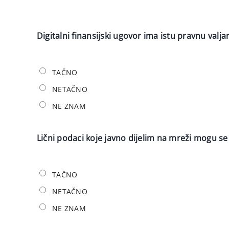
Digitalni finansijski ugovor ima istu pravnu valj
TAČNO
NETAČNO
NE ZNAM
Lični podaci koje javno dijelim na mreži mogu se
TAČNO
NETAČNO
NE ZNAM