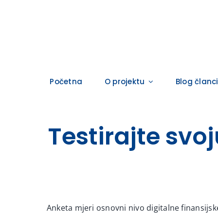
Skip
to
content
Početna
O projektu
Blog članc
Testirajte svo
Anketa mjeri osnovni nivo digitalne finansij