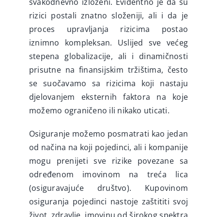
svakodnevno izloženi. Evidentno je da su
rizici postali znatno složeniji, ali i da je
proces upravljanja rizicima postao
iznimno kompleksan. Uslijed sve većeg
stepena globalizacije, ali i dinamičnosti
prisutne na finansijskim tržištima, često
se suočavamo sa rizicima koji nastaju
djelovanjem eksternih faktora na koje
možemo ograničeno ili nikako uticati.
Osiguranje možemo posmatrati kao jedan
od načina na koji pojedinci, ali i kompanije
mogu prenijeti sve rizike povezane sa
određenom imovinom na treća lica
(osiguravajuće društvo). Kupovinom
osiguranja pojedinci nastoje zaštititi svoj
život, zdravlje, imovinu od širokog spektra