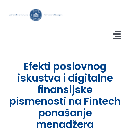
Skip
to
content
Tog
Nav
Početna
Efekti poslovnog
O projektu
iskustva i digitalne
finansijske
Blog članci
pismenosti na Fintech
Studije
ponašanje
Istraživanja u BiH
menadžera