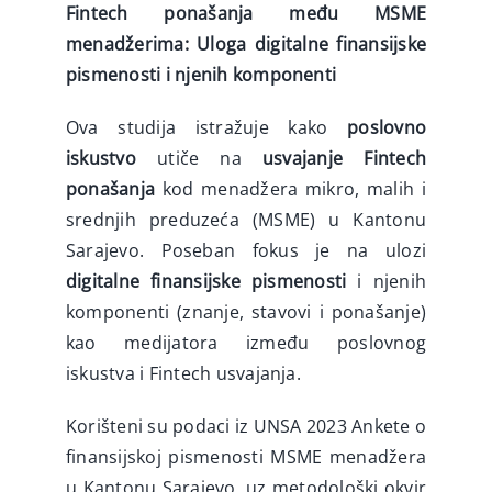
Fintech ponašanja među MSME
menadžerima: Uloga digitalne finansijske
pismenosti i njenih komponenti
Ova studija istražuje kako
poslovno
iskustvo
utiče na
usvajanje Fintech
ponašanja
kod menadžera mikro, malih i
srednjih preduzeća (MSME) u Kantonu
Sarajevo. Poseban fokus je na ulozi
digitalne finansijske pismenosti
i njenih
komponenti (znanje, stavovi i ponašanje)
kao medijatora između poslovnog
iskustva i Fintech usvajanja.
Korišteni su podaci iz UNSA 2023 Ankete o
finansijskoj pismenosti MSME menadžera
u Kantonu Sarajevo, uz metodološki okvir