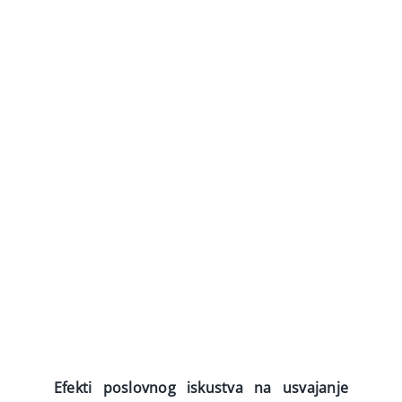
Interaktivne ankete
Video
Novosti
Efekti poslovnog iskustva na usvajanje