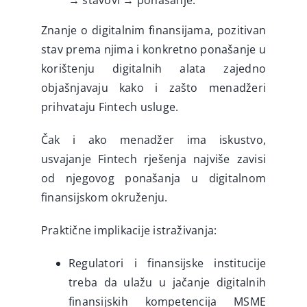
→ stavovi → ponašanje.
Znanje o digitalnim finansijama, pozitivan
stav prema njima i konkretno ponašanje u
korištenju digitalnih alata zajedno
objašnjavaju kako i zašto menadžeri
prihvataju Fintech usluge.
Čak i ako menadžer ima iskustvo,
usvajanje Fintech rješenja najviše zavisi
od njegovog ponašanja u digitalnom
finansijskom okruženju.
Praktične implikacije istraživanja:
Regulatori i finansijske institucije
treba da ulažu u jačanje digitalnih
finansijskih kompetencija MSME