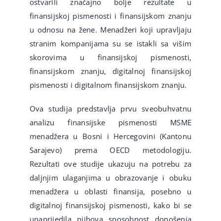
ostvarili značajno bolje rezultate u
finansijskoj pismenosti i finansijskom znanju
u odnosu na žene. Menadžeri koji upravljaju
stranim kompanijama su se istakli sa višim
skorovima u finansijskoj pismenosti,
finansijskom znanju, digitalnoj finansijskoj
pismenosti i digitalnom finansijskom znanju.
Ova studija predstavlja prvu sveobuhvatnu
analizu finansijske pismenosti MSME
menadžera u Bosni i Hercegovini (Kantonu
Sarajevo) prema OECD metodologiju.
Rezultati ove studije ukazuju na potrebu za
daljnjim ulaganjima u obrazovanje i obuku
menadžera u oblasti finansija, posebno u
digitalnoj finansijskoj pismenosti, kako bi se
unaprijedila njihova sposobnost donošenja