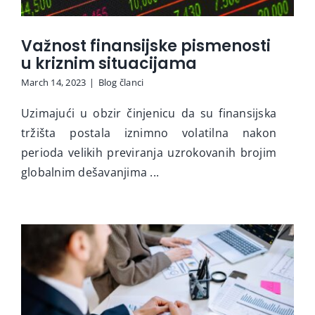
Važnost finansijske pismenosti
u kriznim situacijama
March 14, 2023
|
Blog članci
Uzimajući u obzir činjenicu da su finansijska
tržišta postala iznimno volatilna nakon
perioda velikih previranja uzrokovanih brojim
globalnim dešavanjima ...