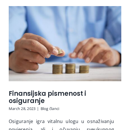
Interaktivne ankete
Video
Novosti
Finansijska pismenost i
osiguranje
March 28, 2023
|
Blog članci
Osiguranje igra vitalnu ulogu u osnaživanju
povjerenja, ali i očuvanju sveukupnog