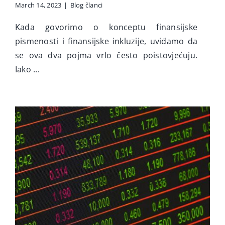
March 14, 2023
|
Blog članci
Kada govorimo o konceptu finansijske
pismenosti i finansijske inkluzije, uviđamo da
se ova dva pojma vrlo često poistovjećuju.
Iako ...