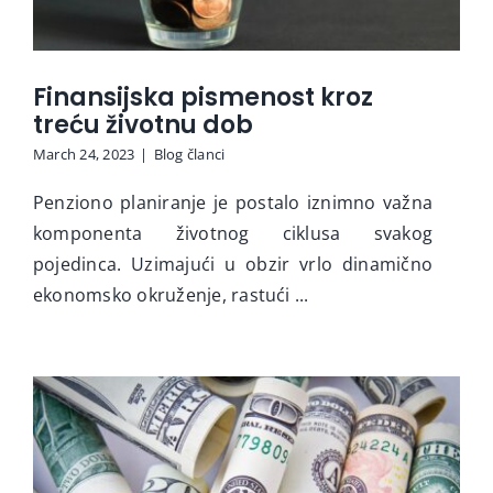
Finansijska pismenost kroz
treću životnu dob
March 24, 2023
|
Blog članci
Penziono planiranje je postalo iznimno važna
komponenta životnog ciklusa svakog
pojedinca. Uzimajući u obzir vrlo dinamično
ekonomsko okruženje, rastući ...